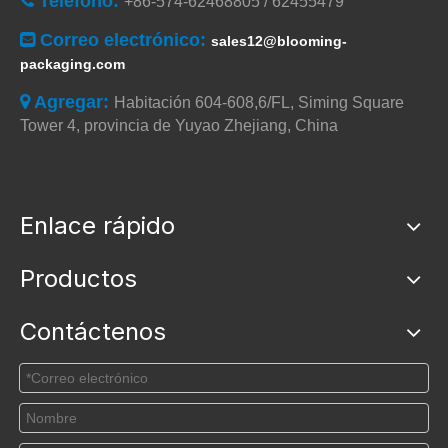
Teléfono:

+86-574-62468805 / 62455479
Correo electrónico:

sales12@blooming-
packaging.com
Agregar:

Habitación 604-608,6/FL, Siming Square
Tower 4, provincia de Yuyao Zhejiang, China
Enlace rápido
Productos
Contáctenos