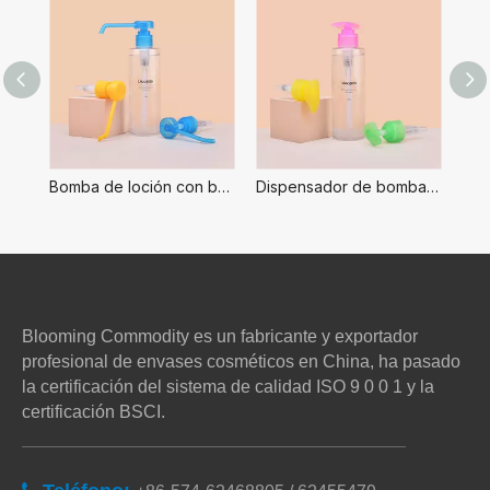
Bomba de loción con boquilla larga para jabón de manos, dispensador de jabón con bomba eaay, bomba de loción 24/400
Dispensador de bomba de 2,0 cc para loción espesa, botella para mascotas apta para bomba de loción de 28mm, dispensador de loción comercial de jabón de manos
Blooming Commodity es un fabricante y exportador
profesional de envases cosméticos en China, ha pasado
la certificación del sistema de calidad ISO 9 0 0 1 y la
certificación BSCI.