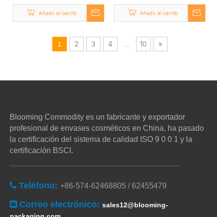
Añadir al carrito
Añadir al carrito
2
3
4
10
»
1
...
Blooming Commodity es un fabricante y exportador
profesional de envases cosméticos en China, ha pasado
la certificación del sistema de calidad ISO 9 0 0 1 y la
certificación BSCI.
Teléfono:

+86-574-62468805 / 62455479
Correo electrónico:

sales12@blooming-
packaging.com