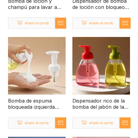
Bomba de loción y
Dispensador de bomba
champú para lavar a
de loción con bloqueo
mano
izquierdo y derecho
para champú
Añadir al carrito
Añadir al carrito
Bomba de espuma
Dispensador rico de la
bloqueada izquierda
bomba del jabón de la
derecha 40/400
espuma de la espuma
0.8cc 1.6cc
Añadir al carrito
Añadir al carrito