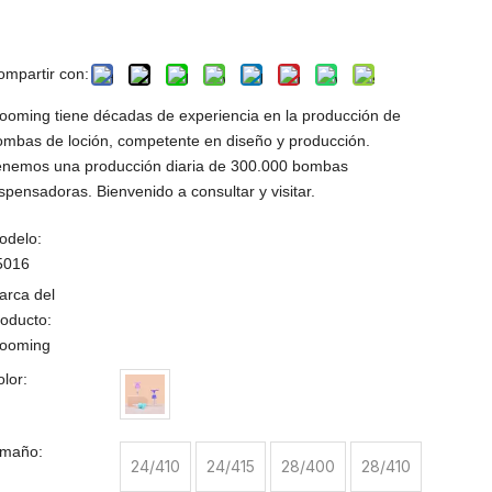
precisa
ompartir con:
looming tiene décadas de experiencia en la producción de
ombas de loción, competente en diseño y producción.
enemos una producción diaria de 300.000 bombas
spensadoras. Bienvenido a consultar y visitar.
odelo:
5016
arca del
roducto:
looming
olor:
amaño:
24/410
24/415
28/400
28/410