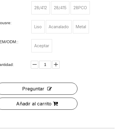
28/412
28/415
28PCO
lousre:
Liso
Acanalado
Metal
EM/ODM::
Aceptar
antidad:
Preguntar
Añadir al carrito