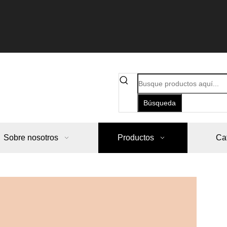
Búsqueda
Sobre nosotros
Productos
Ca
B
d
d
d