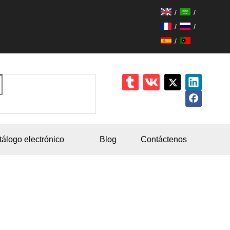
/
/
/
/
/
tálogo electrónico
Blog
Contáctenos
omba de loción 24/410 de 2,0 cc,
ispensador de loción de longitud
e tubo personalizado, juego de
ispensador de loción de descarga