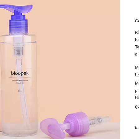
C
B
b
T
di
M
L
M
p
B
C
t