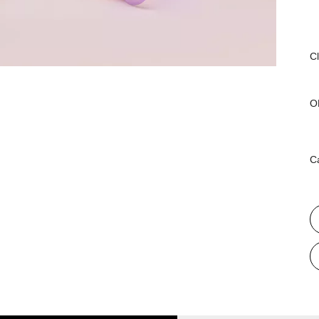
C
O
C