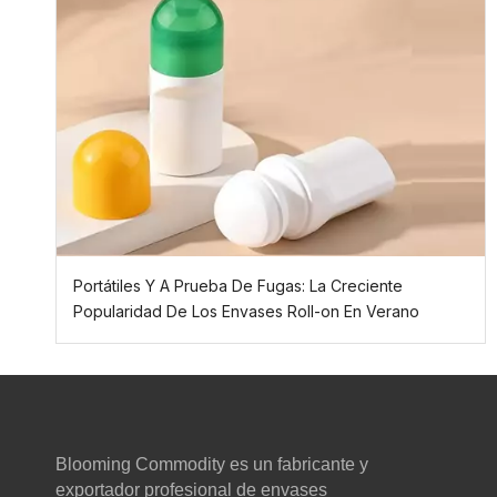
Portátiles Y A Prueba De Fugas: La Creciente
Popularidad De Los Envases Roll-on En Verano
Blooming Commodity es un fabricante y
exportador profesional de envases