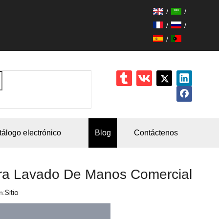
/
/
/
/
/
tálogo electrónico
Blog
Contáctenos
ra Lavado De Manos Comercial
Sitio
n: