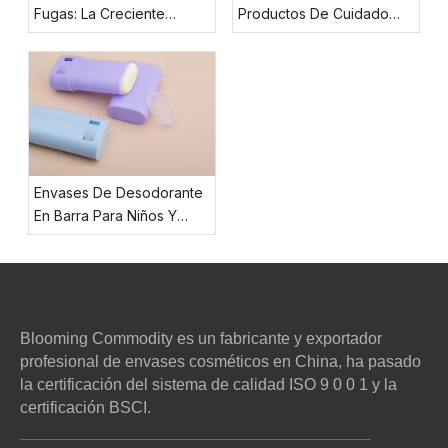
Fugas: La Creciente
Productos De Cuidado
Popularidad De Los
Masculino De Lujo
Envases Roll-on En
Verano
Envases De Desodorante
En Barra Para Niños Y
Adolescentes
Blooming Commodity es un fabricante y exportador
profesional de envases cosméticos en China, ha pasado
la certificación del sistema de calidad ISO 9 0 0 1 y la
certificación BSCI.