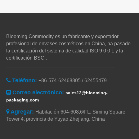
Blooming Commodity es un fabricante y exportador
profesional de envases cosméticos en China, ha pasado
la certificación del sistema de calidad ISO 9 0 0 1 y la
certificación BSCI.
Teléfono:

+86-574-62468805 / 62455479
Correo electrónico:

sales12@blooming-
packaging.com
Agregar:

Habitación 604-608,6/FL, Siming Square
Tower 4, provincia de Yuyao Zhejiang, China