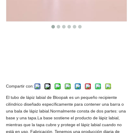
Tubo de lápiz labial vacío
ecológico, tubo de lápiz labial de
plástico vintage vacío, tubo de
lápiz labial vacío al por mayor para
la venta
Compartir con:
El tubo de lápiz labial de Bloopak es un pequeño recipiente
cilíndrico diseñado específicamente para contener una barra o
una bala de lápiz labial.Normalmente consta de dos partes: una
base y una tapa.La base sostiene el producto de lápiz labial,
mientras que la tapa cubre y protege el lápiz labial cuando no
está en uso. Fabricación. Tenemos una producción diaria de