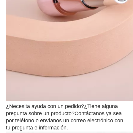
¿Necesita ayuda con un pedido?¿Tiene alguna
pregunta sobre un producto?Contáctanos ya sea
por teléfono o envíanos un correo electrónico con
tu pregunta e información.