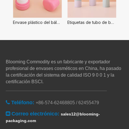
Envase plástico del bálsamo labial del lápiz labial del lápiz labial del desodorante 7.2g
Etiquetas de tubo de bálsamo labial vacías personalizadas, tamaño 4,88g
Blooming Commodity es un fabricante y exportador
profesional de envases cosméticos en China, ha pasado
la certificación del sistema de calidad ISO 9 0 0 1 y la
certificación BSCI.
Teléfono:

+86-574-62468805 / 62455479
Correo electrónico:

sales12@blooming-
packaging.com